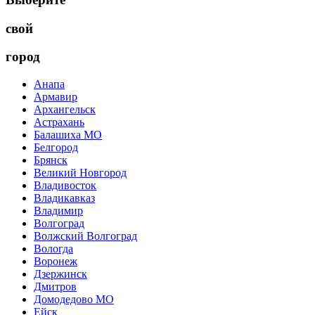
свой
город
Анапа
Армавир
Архангельск
Астрахань
Балашиха МО
Белгород
Брянск
Великий Новгород
Владивосток
Владикавказ
Владимир
Волгоград
Волжский Волгоград
Вологда
Воронеж
Дзержинск
Дмитров
Домодедово МО
Ейск