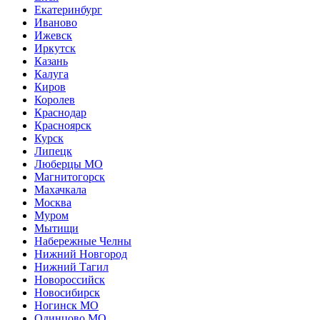
Екатеринбург
Иваново
Ижевск
Иркутск
Казань
Калуга
Киров
Королев
Краснодар
Красноярск
Курск
Липецк
Люберцы МО
Магнитогорск
Махачкала
Москва
Муром
Мытищи
Набережные Челны
Нижний Новгород
Нижний Тагил
Новороссийск
Новосибирск
Ногинск МО
Одинцово МО