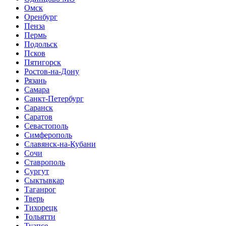
Омск
Оренбург
Пенза
Пермь
Подольск
Псков
Пятигорск
Ростов-на-Дону
Рязань
Самара
Санкт-Петербург
Саранск
Саратов
Севастополь
Симферополь
Славянск-на-Кубани
Сочи
Ставрополь
Сургут
Сыктывкар
Таганрог
Тверь
Тихорецк
Тольятти
Туапсе