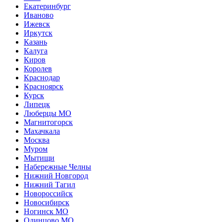
Екатеринбург
Иваново
Ижевск
Иркутск
Казань
Калуга
Киров
Королев
Краснодар
Красноярск
Курск
Липецк
Люберцы МО
Магнитогорск
Махачкала
Москва
Муром
Мытищи
Набережные Челны
Нижний Новгород
Нижний Тагил
Новороссийск
Новосибирск
Ногинск МО
Одинцово МО