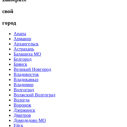
свой
город
Анапа
Армавир
Архангельск
Астрахань
Балашиха МО
Белгород
Брянск
Великий Новгород
Владивосток
Владикавказ
Владимир
Волгоград
Волжский Волгоград
Вологда
Воронеж
Дзержинск
Дмитров
Домодедово МО
Ейск