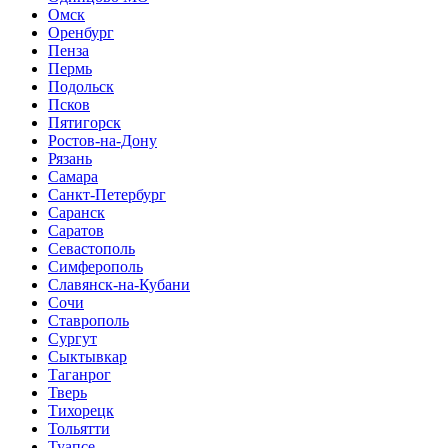
Омск
Оренбург
Пенза
Пермь
Подольск
Псков
Пятигорск
Ростов-на-Дону
Рязань
Самара
Санкт-Петербург
Саранск
Саратов
Севастополь
Симферополь
Славянск-на-Кубани
Сочи
Ставрополь
Сургут
Сыктывкар
Таганрог
Тверь
Тихорецк
Тольятти
Туапсе