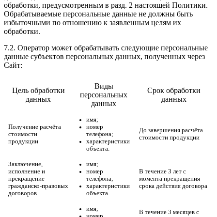
обработки, предусмотренным в разд. 2 настоящей Политики.
Обрабатываемые персональные данные не должны быть
избыточными по отношению к заявленным целям их
обработки.
7.2. Оператор может обрабатывать следующие персональные
данные субъектов персональных данных, полученных через
Сайт:
Виды
Цель обработки
Срок обработки
персональных
данных
данных
данных
имя;
Получение расчёта
номер
До завершения расчёта
стоимости
телефона;
стоимости продукции
продукции
характеристики
объекта.
Заключение,
имя;
исполнение и
номер
В течение 3 лет с
прекращение
телефона;
момента прекращения
гражданско‑правовых
характеристики
срока действия договора
договоров
объекта.
имя;
В течение 3 месяцев с
номер